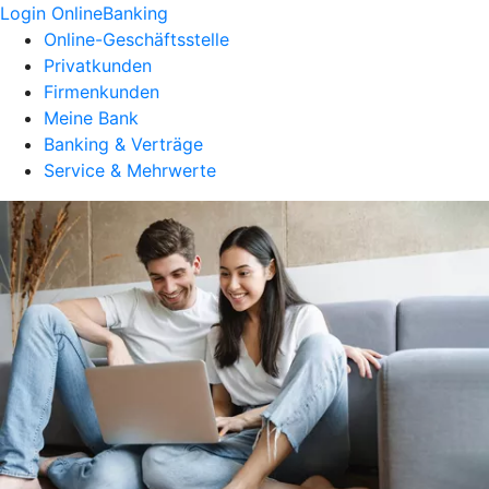
Login OnlineBanking
Online-Geschäftsstelle
Privatkunden
Firmenkunden
Meine Bank
Banking & Verträge
Service & Mehrwerte