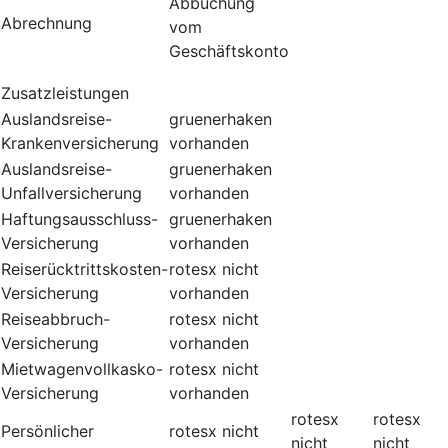
Abbuchung
Abrechnung
vom
Geschäftskonto
Zusatzleistungen
Auslandsreise-
gruenerhaken
Krankenversicherung
vorhanden
Auslandsreise-
gruenerhaken
Unfallversicherung
vorhanden
Haftungsausschluss-
gruenerhaken
Versicherung
vorhanden
Reiserücktrittskosten-
rotesx
nicht
Versicherung
vorhanden
Reiseabbruch-
rotesx
nicht
Versicherung
vorhanden
Mietwagenvollkasko-
rotesx
nicht
Versicherung
vorhanden
rotesx
rotesx
Persönlicher
rotesx
nicht
nicht
nicht