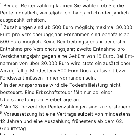
1
Bei der Rentenzahlung können Sie wählen, ob Sie die
Rente monatlich, vierteljährlich, halbjährlich oder jährlich
ausgezahlt erhalten.
2
Zu­zah­lun­gen sind ab 500 Euro mög­lich; ma­xi­mal 30.000
Euro pro Ver­si­cherungs­jahr. Ent­nah­men sind eben­falls ab
500 Euro mög­lich. Keine Bearbeitungsgebühr bei erster
Entnahme pro Versicherungsjahr; zweite Entnahme pro
Versicherungsjahr gegen eine Gebühr von 15 Euro. Bei Ent­
nah­men von über 30.000 Euro wird stets ein zu­sätz­li­cher
Ab­zug fäl­lig. Min­des­tens 500 Euro Rück­kaufs­wert bzw.
Fonds­wert müs­sen immer vor­han­den sein.
3
In der Ansparphase wird die Todesfallleistung nicht
besteuert. Eine Erbschaftsteuer fällt nur bei einer
Überschreitung der Freibeträge an.
4
Nur 18 Pro­zent der Ren­ten­zah­lun­gen sind zu versteu­ern.
5
Voraussetzung ist eine Vertrags­laufzeit von mindestens
12 Jahren und eine Auszahlung frühestens ab dem 62.
Geburtstag.
6