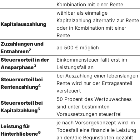
Kombination mit einer Rente
wählbar als einmalige
Kapitalzahlung alternativ zur Rente
Kapitalauszahlung
oder in Kombination mit einer
Rente
Zuzahlungen und
ab 500 € möglich
2
Entnahmen
Steuervorteil in der
Einkommensteuer fällt erst im
3
Ansparphase
Leistungsfall an
bei Auszahlung einer lebenslangen
Steuervorteil bei
Rente wird nur der Ertragsanteil
4
Rentenzahlung
versteuert
50 Prozent des Wertzuwachses
Steuervorteil bei
sind unter bestimmten
5
Kapitalzahlung
Voraussetzungen steuerfrei
je nach Vorsorgekonzept wird im
Leistung für
Todesfall eine finanzielle Leistung
6
Hinterbliebene
an den/die Begünstigten gezahlt