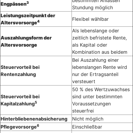
bestimmten Anlässen
3
Engpässen
Stundung möglich
Leistungszeitpunkt der
Flexibel wählbar
4
Altersvorsorge
Als lebenslange oder
Auszahlungsform der
zeitlich befristete Rente,
Altersvorsorge
als Kapital oder
Kombination aus beidem
Bei Auszahlung einer
Steuervorteil bei
lebenslangen Rente wird
Rentenzahlung
nur der Ertragsanteil
versteuert
50 % des Wertzuwachses
Steuervorteil bei
sind unter bestimmten
5
Kapitalzahlung
Voraussetzungen
steuerfrei
Hinterbliebenenabsicherung
Nicht möglich
6
Pflegevorsorge
Einschließbar