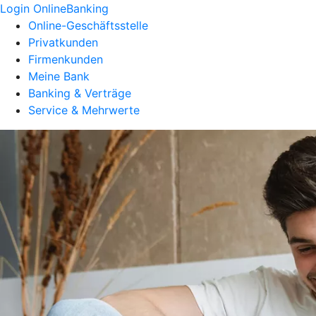
Login OnlineBanking
Online-Geschäftsstelle
Privatkunden
Firmenkunden
Meine Bank
Banking & Verträge
Service & Mehrwerte